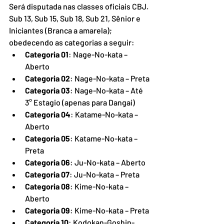
Será disputada nas classes oficiais CBJ. 
Sub 13, Sub 15, Sub 18, Sub 21, Sênior e 
Iniciantes (Branca a amarela); 
obedecendo as categorias a seguir:
Categoria 01
: Nage-No-kata – 
Aberto
Categoria 02
: Nage-No-kata – Preta
Categoria 03
: Nage-No-kata – Até 
3° Estagio (apenas para Dangai)
Categoria 04
: Katame-No-kata – 
Aberto
Categoria 05
: Katame-No-kata – 
Preta
Categoria 06
: Ju-No-kata – Aberto
Categoria 07
: Ju-No-kata – Preta
Categoria 08
: Kime-No-kata – 
Aberto
Categoria 09
: Kime-No-kata – Preta
Categoria 10
: Kodokan-Goshin-