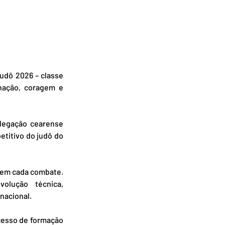
udô 2026 – classe 
nação, coragem e 
legação cearense 
titivo do judô do 
 em cada combate. 
lução técnica, 
nacional.
esso de formação 