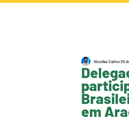
NOTÍCIAS
CA
Nicollas Calino
25 d
Delega
partic
Brasile
em Ara