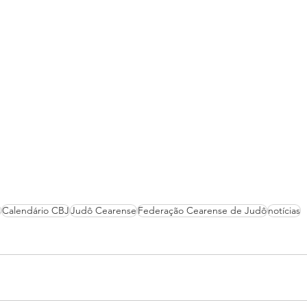
s
Calendário CBJ
Judô Cearense
Federação Cearense de Judô
notícias