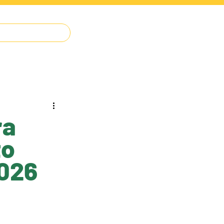
IMPRENSA
O JUDÔ
CONTATO
ra
to
2026