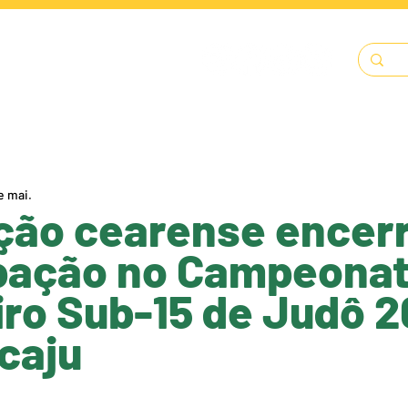
LENDÁRIO
SOLICITAÇÕES
DOCUMENTOS
A FECJU
e mai.
ção cearense encer
ipação no Campeona
iro Sub-15 de Judô 
caju