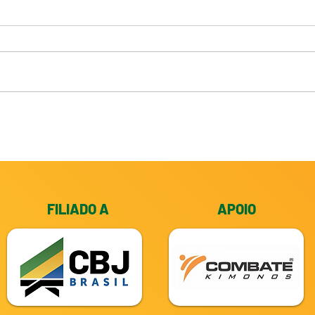
Torneio Início do Judô
Cred
Cearense 2026
2026
FILIADO A
APOIO