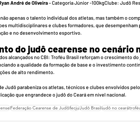
Ryan André de Oliveira
 – Categoria Júnior -100kgClube: Judô Re
 não apenas o talento individual dos atletas, mas também o co
uipes multidisciplinares e clubes formadores, que desempenham 
ção e no desenvolvimento esportivo.
nto do judô cearense no cenário 
dos alcançados no CBI: Troféu Brasil reforçam o crescimento do
nciando a qualidade da formação de base e o investimento contí
ições de alto rendimento.
 Judô parabeniza os atletas, técnicos e clubes envolvidos pelo
cação que engrandece o judô do Ceará em nível nacional.
rense
Federação Cearense de Judô
fecju
Judô Brasil
judô no ceará
trofé