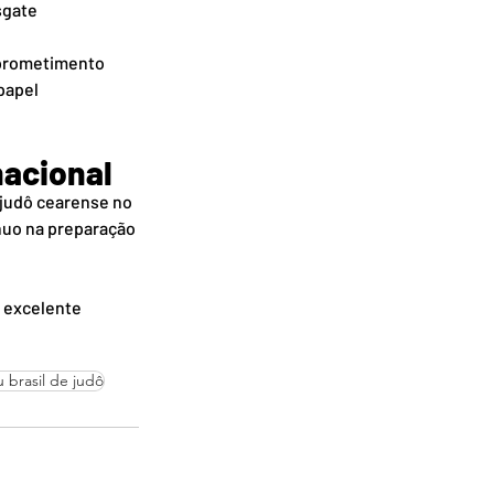
sgate
mprometimento 
papel 
nacional
 judô cearense no 
nuo na preparação 
 excelente 
u brasil de judô