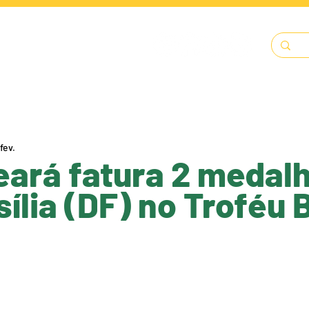
LENDÁRIO
SOLICITAÇÕES
DOCUMENTOS
A FECJU
fev.
eará fatura 2 medal
ília (DF) no Troféu B