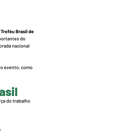
 Troféu Brasil de 
portantes do 
orada nacional 
do evento, como 
asil
rça do trabalho 
e