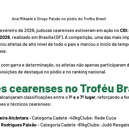
Ana Mikaele e Diogo Paixão no pódio do Troféu Brasil
 fevereiro de 2026, judocas cearenses estiveram em ação no 
CBI:
 2026
, realizado em Brasília (DF). A competição, uma das mais im
niu atletas de alto nível de todo o país e marcou o início da temp
ase.
com garra e determinação, os atletas não apenas participaram 
sições de destaque no pódio e no ranking nacional.
s cearenses no Troféu Br
alcançaram classificações entre o 
1º e o 7º lugar
, reforçando a fo
bes e técnicos cearenses:
eira Alcântara
 – Categoria Cadete -40kgClube: Rede Cuca
 Rodrigues Paixão
 – Categoria Cadete -81kgClube: Judô Resgat