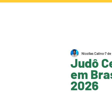
NOTÍCIAS
CA
Nicollas Calino
7 de 
Judô C
em Bras
2026