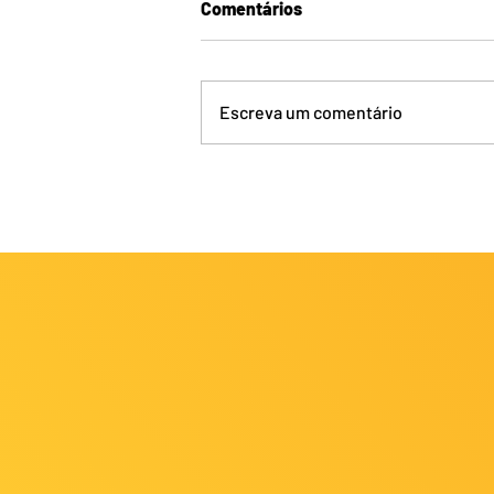
Comentários
Escreva um comentário
Reunião Técnica
Administrativa FECJU 2026
marca planejamento do judô
cearense