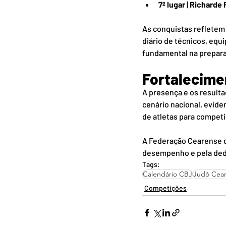
7º lugar
 | 
Richarde 
As conquistas refletem
diário de técnicos, eq
fundamental na prepara
Fortalecime
A presença e os resulta
cenário nacional, evide
de atletas para compet
A Federação Cearense de
desempenho e pela dedi
Tags:
Calendário CBJ
Judô Cea
Competições