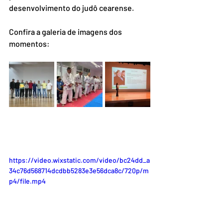
desenvolvimento do judô cearense.
Confira a galeria de imagens dos 
momentos:
https://video.wixstatic.com/video/bc24dd_a
34c76d568714dcdbb5283e3e56dca8c/720p/m
p4/file.mp4