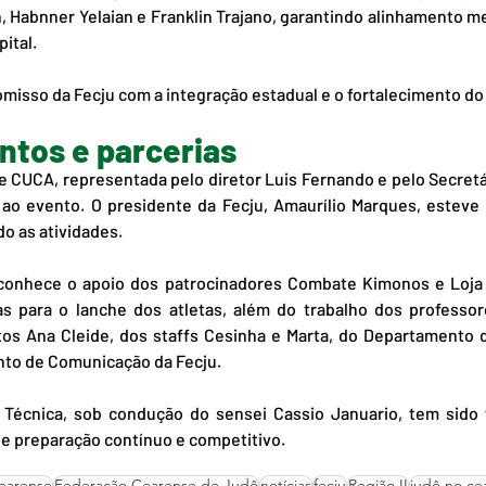
 Habnner Yelaian e Franklin Trajano, garantindo alinhamento m
pital.
misso da Fecju com a integração estadual e o fortalecimento do j
tos e parcerias
e CUCA, representada pelo diretor Luis Fernando e pelo Secretá
io ao evento. O presidente da Fecju, Amaurílio Marques, esteve
o as atividades.
onhece o apoio dos patrocinadores Combate Kimonos e Loja 
s para o lanche dos atletas, além do trabalho dos professore
os Ana Cleide, dos staffs Cesinha e Marta, do Departamento d
nto de Comunicação da Fecju.
o Técnica, sob condução do sensei Cassio Januario, tem sido 
e preparação contínuo e competitivo.
earense
Federação Cearense de Judô
notícias
fecju
Região II
judô no ce