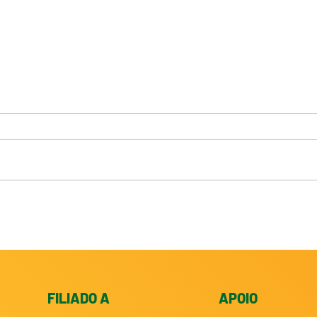
Judô Ceará fatura 3
Outl
medalhas em aberto
Luta
paralímpico na Alemanha
FILIADO A
APOIO