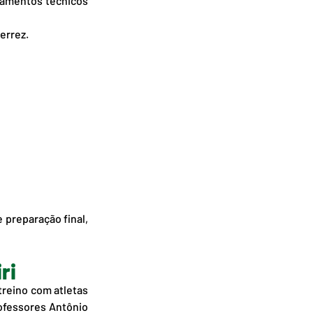
namentos técnicos 
errez.
 preparação final, 
ri
reino com atletas 
ofessores Antônio 