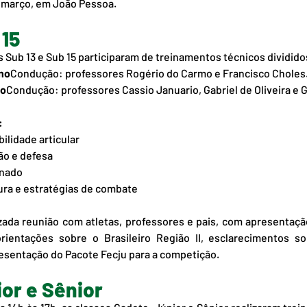
e março, em João Pessoa.
 15
es Sub 13 e Sub 15 participaram de treinamentos técnicos dividid
ino
Condução: professores Rogério do Carmo e Francisco Choles
no
Condução: professores Cassio Januario, Gabriel de Oliveira e G
:
lidade articular
ão e defesa
onado
ra e estratégias de combate
lizada reunião com atletas, professores e pais, com apresentaç
orientações sobre o Brasileiro Região II, esclarecimentos so
resentação do Pacote Fecju para a competição.
or e Sênior