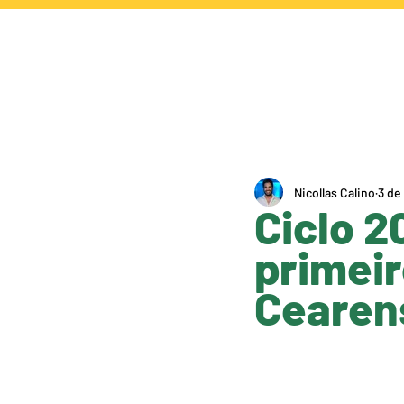
NOTÍCIAS
CA
Nicollas Calino
3 de
Ciclo 2
primeir
Cearen