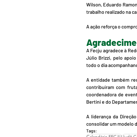
Wilson, Eduardo Ramon,
trabalho realizado na ca
A ação reforça o compro
Agradecimen
A Fecju agradece à Red
Júlio Brizzi, pelo apo
todo o dia acompanhand
A entidade também rec
contribuíram com fruta
coordenadora de event
Bertini e do Departame
A liderança da Direçã
consolidar um modelo d
Tags:
Calendário FECJU
Judô C