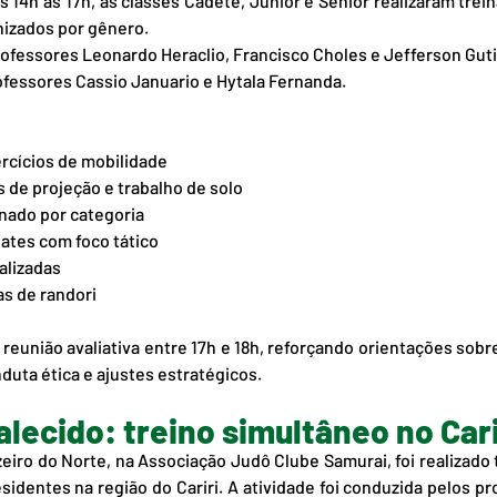
s 14h às 17h, as classes Cadete, Júnior e Sênior realizaram trei
nizados por gênero.
fessores Leonardo Heraclio, Francisco Choles e Jefferson Guti
fessores Cassio Januario e Hytala Fernanda.
rcícios de mobilidade
 de projeção e trabalho de solo
nado por categoria
ates com foco tático
alizadas
s de randori
reunião avaliativa entre 17h e 18h, reforçando orientações sobre
nduta ética e ajustes estratégicos.
talecido: treino simultâneo no Cari
iro do Norte, na Associação Judô Clube Samurai, foi realizado t
identes na região do Cariri. A atividade foi conduzida pelos pr