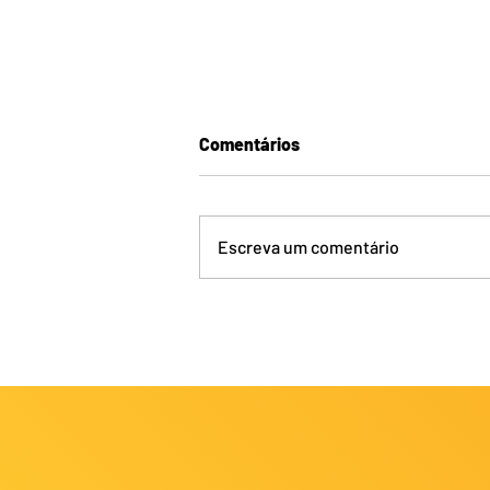
Comentários
Escreva um comentário
Pacote Campeonato
Brasileiro de Judô Região II
2026