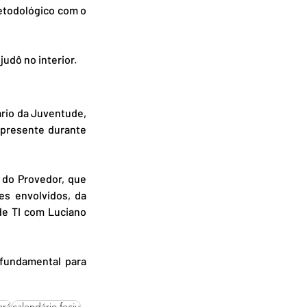
etodológico com o 
udô no interior.
rio da Juventude, 
 presente durante 
do Provedor, que 
s envolvidos, da 
e TI com Luciano 
fundamental para 
ará
calendário fecju