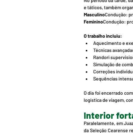
No período da tarde, da
e táticos, também orga
Masculino
Condução: pro
Feminino
Condução: pro
O trabalho incluiu:
Aquecimento e exe
Técnicas avançadas
Randori supervisio
Simulação de comb
Correções individu
Sequências intensa
O dia foi encerrado com 
logística de viagem, co
Interior for
Paralelamente, em Juaze
da Seleção Cearense res