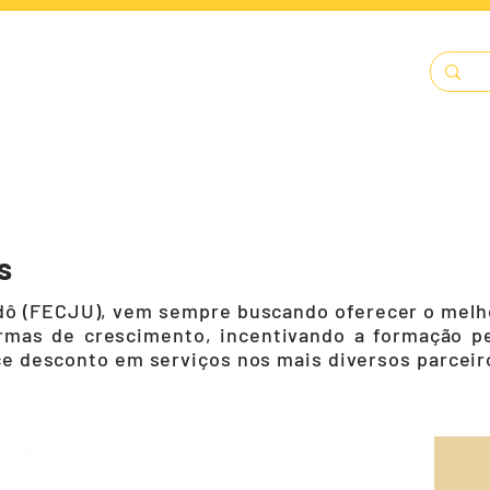
LENDÁRIO
SOLICITAÇÕES
DOCUMENTOS
A FECJU
s
ô (FECJU), vem sempre buscando oferecer o melhor
ormas de crescimento, incentivando a formação pe
ece desconto em serviços nos mais diversos parceir