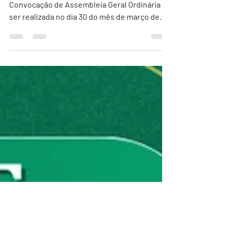
Segue em anexo, documento do Edital de
Convocação de Assembleia Geral Ordinária a
ser realizada no dia 30 do mês de março de
2026. Atenção: ⁠Só poderão participar da
votação que estiver regular e em dias
conforme Estatuto Fecju Vigente; ⁠Em caso de
representação por procuração apresentar
para secretaria via e-mail até o dia 27/03/26.
Documento de convocação: