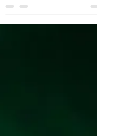
O evento acontecerá nos dias 14, 15 e 16 de
agosto de 2026, no Ginásio Aécio de Borba,
localizado na Rua Paulino Nogueira, 95 -
Benfica, Fortaleza–CE.