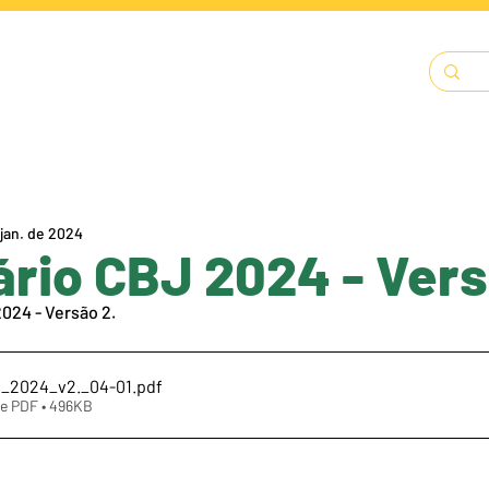
LENDÁRIO
SOLICITAÇÕES
DOCUMENTOS
A FECJU
 jan. de 2024
rio CBJ 2024 - Vers
024 - Versão 2. 
J_2024_v2._04-01
.pdf
e PDF • 496KB