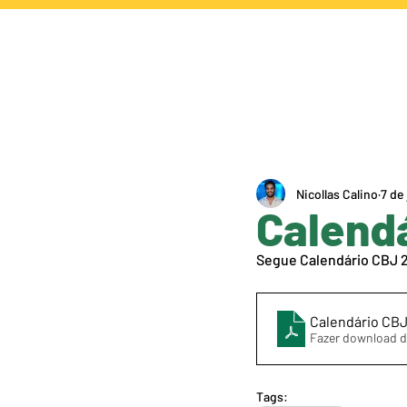
NOTÍCIAS
CA
Nicollas Calino
7 de
Calendá
Segue Calendário CBJ 2
Calendário CB
Fazer download d
Tags: