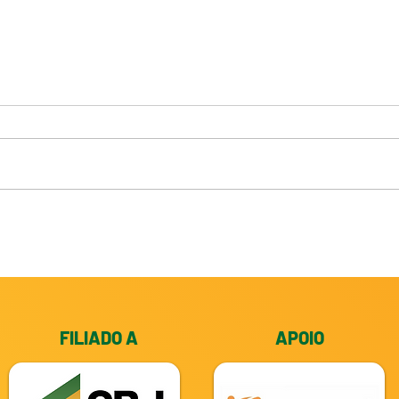
Pacote II Copa Nacional
Sele
Cidade de João Pessoa 2026
emba
Camp
FILIADO A
APOIO