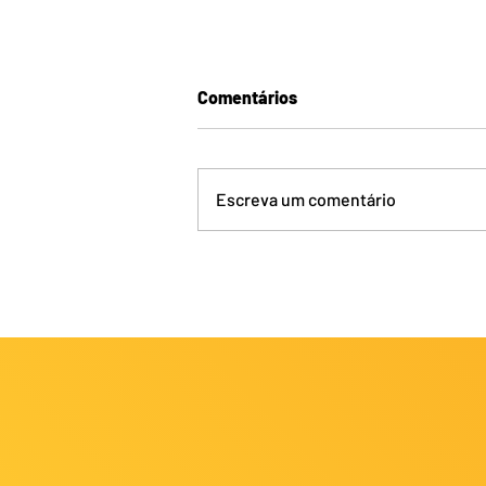
Comentários
Escreva um comentário
Ceará fatura 2 medalhas no
Campeonato Brasileiro Sub-
13 em Macapá (AP)