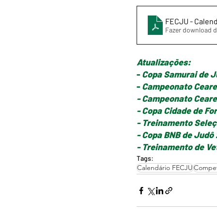
FECJU - Calend
Fazer download d
Atualizações:
- 
Copa Samurai de J
- 
Campeonato Cearens
- Campeonato Ceare
- Copa Cidade de Fo
- Treinamento Seleç
- Copa BNB de Judô
- Treinamento de V
Tags:
Calendário FECJU
Compet