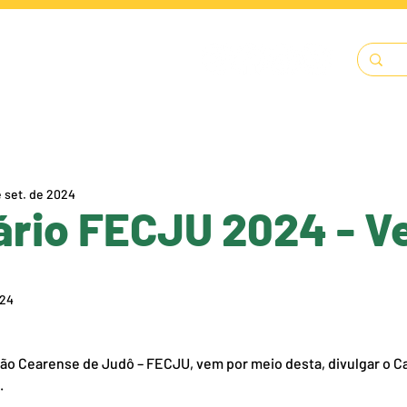
LENDÁRIO
SOLICITAÇÕES
DOCUMENTOS
A FECJU
e set. de 2024
ário FECJU 2024 - V
024
ão Cearense de Judô – FECJU, vem por meio desta, divulgar o Ca
. 