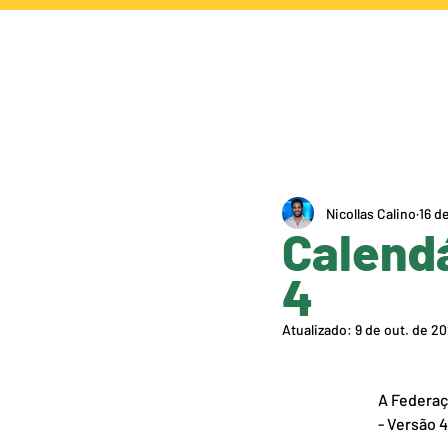
NOTÍCIAS
CA
Nicollas Calino
16 d
Calend
4
Atualizado:
9 de out. de 2
A Federaç
- Versão 4