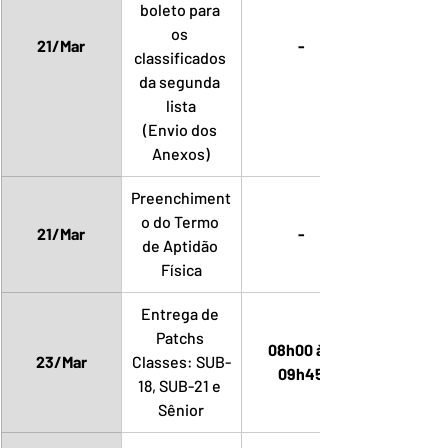
boleto para 
os 
21/Mar
-
classificados 
da segunda 
lista
(Envio dos 
Anexos)
Preenchiment
o do Termo 
21/Mar
-
de Aptidão 
Física
Entrega de 
Patchs 
08h00 às 
23/Mar
Classes: SUB-
09h45
18, SUB-21 e 
Sênior