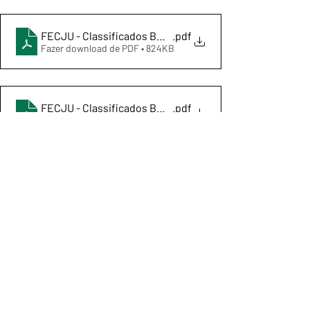
FECJU - Classificados BRA Região II 2024
.pdf
Fazer download de PDF • 824KB
FECJU - Classificados BRA Região II 2024 - Lista 2
.pdf
Fazer download de PDF • 656KB
Tags:
Competições
Calendário CBJ
Região II
Posts recentes
Ver tudo