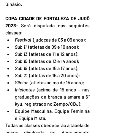
Ginásio.
COPA CIDADE DE FORTALEZA DE JUDÔ 
2023
- Será disputada nas seguintes 
classes:
Festival 
 (judocas de 03 a 09 anos);
Sub 11
  (atletas de 09 e 10 anos);
Sub 13 
 (atletas de 11 e 12 anos);
Sub 15 
 (atletas de 13 e 14 anos);
Sub 18
  (atletas de 15 a 17 anos);
Sub 21 
 (atletas de 15 a 20 anos);
Sênior 
 (atletas acima de 15 anos);
Iniciantes 
(acima de 15 anos – nas 
graduações de branca a amarela 6° 
kyu, registrado no Zempo/CBJ);
Equipe Masculina, Equipe Feminina 
e Equipe Mista.
Todas as classes obedecerão a tabela de 
pesos divulgada no Regulamento 