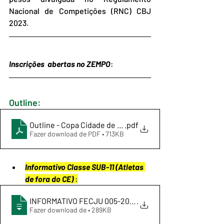
Nacional de Competições (RNC) CBJ 
2023.
Inscrições  abertas no ZEMPO
:
Outline:
Outline - Copa Cidade de Fortaleza de Judo 2023-v2
.pdf
Fazer download de PDF • 713KB
Informativo Classe SUB-11 (Atletas 
de fora do CE) 
:
INFORMATIVO FECJU 005-2023 - INSCRIÇÕES OUTROS 
.
Fazer download de • 289KB