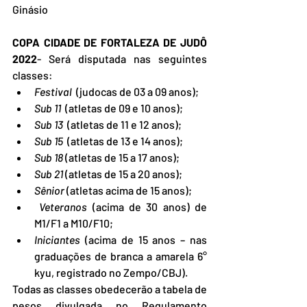
Ginásio
COPA CIDADE DE FORTALEZA DE JUDÔ 
2022
- Será disputada nas seguintes 
classes:
Festival 
 (judocas de 03 a 09 anos);
Sub 11
  (atletas de 09 e 10 anos);
Sub 13 
 (atletas de 11 e 12 anos);
Sub 15 
 (atletas de 13 e 14 anos);
Sub 18
 (atletas de 15 a 17 anos);
Sub 21
 (atletas de 15 a 20 anos);
Sênior
 (atletas acima de 15 anos);
Veteranos
 (acima de 30 anos) de 
M1/F1 a M10/F10;
Iniciantes 
(acima de 15 anos – nas 
graduações de branca a amarela 6° 
kyu, registrado no Zempo/CBJ).
Todas as classes obedecerão a tabela de 
pesos divulgada no Regulamento 