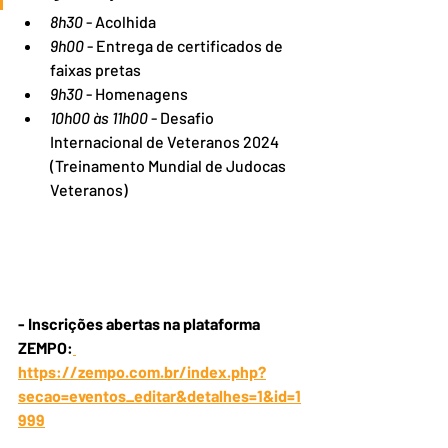
8h30
 - Acolhida 
9h00
 - Entrega de certificados de 
faixas pretas  
9h30
 - Homenagens 
10h00 às 11h00
 - Desafio 
Internacional de Veteranos 2024 
(Treinamento Mundial de Judocas 
Veteranos) 
- Inscrições abertas na plataforma 
ZEMPO:
https://zempo.com.br/index.php?
secao=eventos_editar&detalhes=1&id=1
999