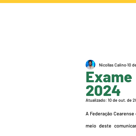
NOTÍCIAS
CA
Nicollas Calino
10 d
Exame 
2024
Atualizado:
10 de out. de 
A Federação Cearense 
meio deste comunicar