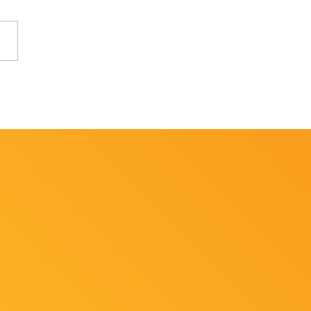
ção Cearense de Judô
rca para Macapá para o
eonato Brasileiro Sub 13
5