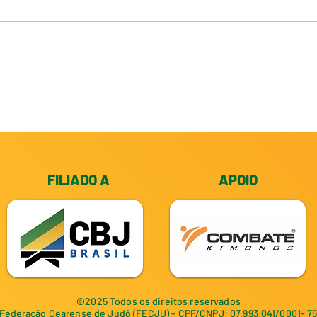
Pacote II Copa Nacional
Sele
Cidade de João Pessoa 2026
emba
Camp
FILIADO A
APOIO
©2025 Todos os direitos reservados
Federação Cearense de Judô (FECJU) - CPF/CNPJ: 07.993.041/0001- 7