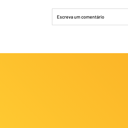
Escreva um comentário
Ceará fatura 2 medalhas no
Campeonato Brasileiro Sub-
13 em Macapá (AP)