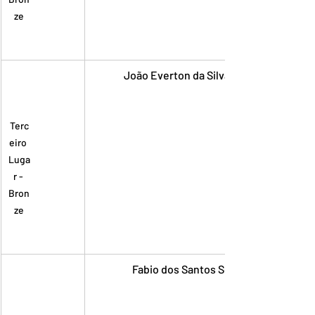
ze
João Everton da Silva Rodrigues
Terc
eiro 
Luga
r - 
Bron
ze
Fabio dos Santos Sousa Filho