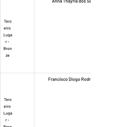
Anna Thayrla dos Santos Paiva
Terc
eiro 
Luga
r - 
Bron
ze
Francisco Diogo Rodrigues Paixão
Terc
eiro 
Luga
r - 
Bron