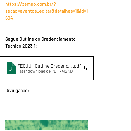
https://zempo.com.br/?
secao=eventos_editar&detalhes=1&id=1
604
Segue Outline do Credenciamento 
Técnico 2023.1:
FECJU - Outline Credenciamento Técnico 2023-1
.pdf
Fazer download de PDF • 412KB
Divulgação: