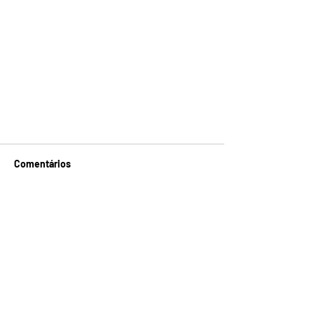
Comentários
Escreva um comentário
Tarifa Social FECJU 2024
FILIADO A
APOIO