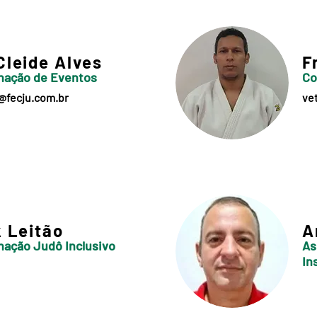
Cleide Alves
F
nação de Eventos
Co
@fecju.com.br
ve
k Leitão
A
ação Judô Inclusivo
As
In