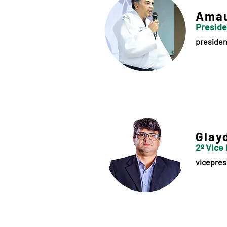
Amau
Presid
presiden
Glay
2º Vice
vicepres