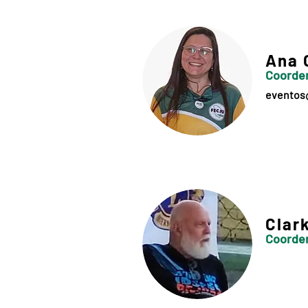
Ana 
Coorde
eventos
Clar
Coorden