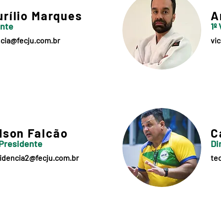
rílio Marques
A
ente
1º
cia@fecju.com.br
vi
dson Falcão
C
 Presidente
Di
idencia2@fecju.com.br
te