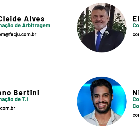
Cleide Alves
E
nação de Arbitragem
Co
gem@fecju.com.br
co
ano Bertini
N
ação de T.I
Co
Co
.com.br
co