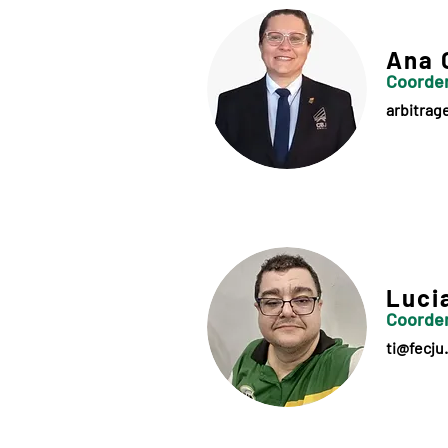
Ana 
Coorde
arbitra
Luci
Coorden
ti@fecju