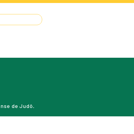
IMPRENSA
O JUDÔ
CONTATO
ense de Judô.