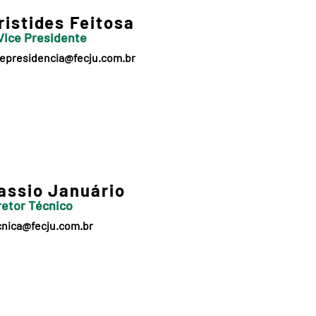
ristides Feitosa
 Vice Presidente
cepresidencia@fecju.com.br
assio Januário
retor Técnico
cnica@fecju.com.br