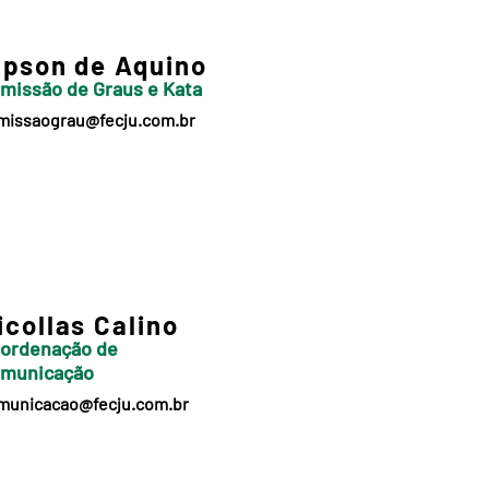
lpson de Aquino
missão de Graus e Kata
missaograu@fecju.com.br
icollas Calino
ordenação de
municação
municacao@fecju.com.br