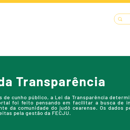
LENDÁRIO
SOLICITAÇÕES
DOCUMENTOS
A FECJU
 da Transparência
 de cunho público, a Lei da Transparência determ
rtal foi feito pensando em facilitar a busca de 
rante da comunidade do judô cearense. Os dados 
eitas pela gestão da FECJU.