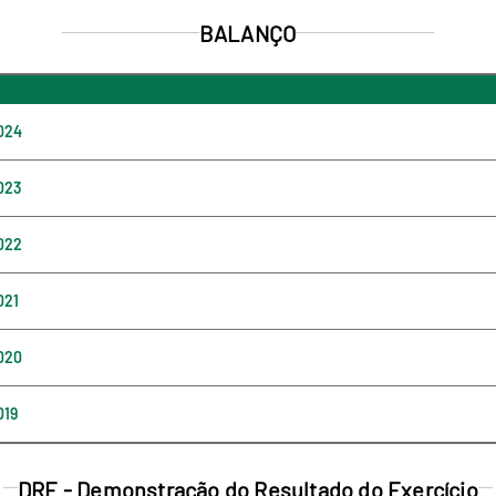
BALANÇO
024
023
022
021
020
019
DRE - Demonstração do Resultado do Exercício