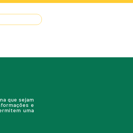
IMPRENSA
O JUDÔ
CONTATO
ina que sejam
informações e
permitem uma