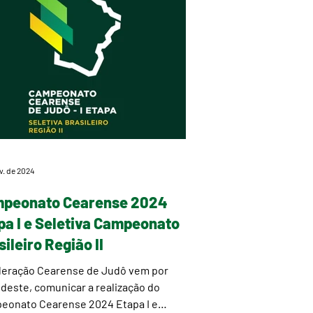
ev. de 2024
peonato Cearense 2024
pa I e Seletiva Campeonato
ileiro Região II
deração Cearense de Judô vem por
deste, comunicar a realização do
eonato Cearense 2024 Etapa I e