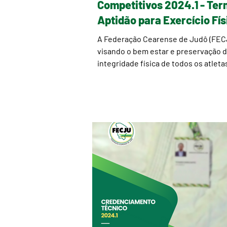
Competitivos 2024.1 - Termo de
Aptidão para Exercício Fís
A Federação Cearense de Judô (FEC
visando o bem estar e preservação 
integridade física de todos os atleta
informa que para estar...