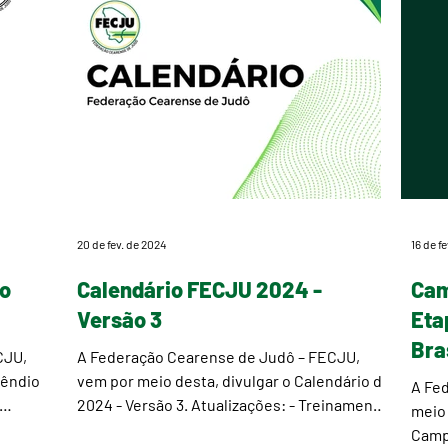
20 de fev. de 2024
16 de f
do
Calendário FECJU 2024 -
Cam
Versão 3
Eta
Bras
CJU,
A Federação Cearense de Judô – FECJU,
pêndio
vem por meio desta, divulgar o Calendário de
A Fe
2024 - Versão 3. Atualizações: - Treinamento
meio 
de...
Camp