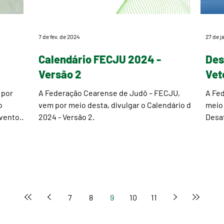
7 de fev. de 2024
27 de j
Calendário FECJU 2024 -
Des
Versão 2
Vet
 por
A Federação Cearense de Judô – FECJU,
A Fe
o
vem por meio desta, divulgar o Calendário de
meio 
evento
2024 - Versão 2.
Desaf
event
7
8
9
10
11