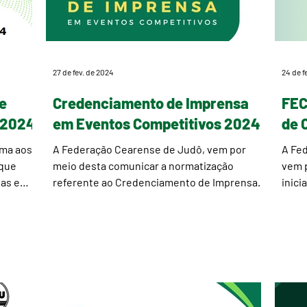
27 de fev. de 2024
24 de f
e
Credenciamento de Imprensa
FEC
s 2024
em Eventos Competitivos 2024
de 
rma aos
A Federação Cearense de Judô, vem por
A Fe
 que
meio desta comunicar a normatização
vem 
as e
referente ao Credenciamento de Imprensa
inici
em Eventos Competitivos...
Compe