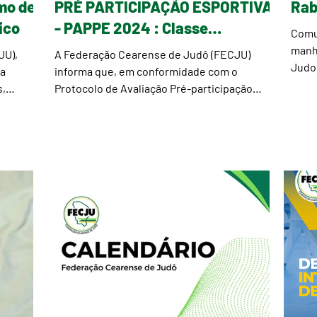
PRÉ PARTICIPAÇÃO ESPORTIVA
Rab
ico
- PAPPE 2024 : Classe
Comu
Veteranos
manhã
JU),
A Federação Cearense de Judô (FECJU)
Judo
da
informa que, em conformidade com o
Basto
s,
Protocolo de Avaliação Pré-participação
Esportiva (PAPPE),...